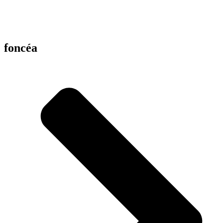
foncéa