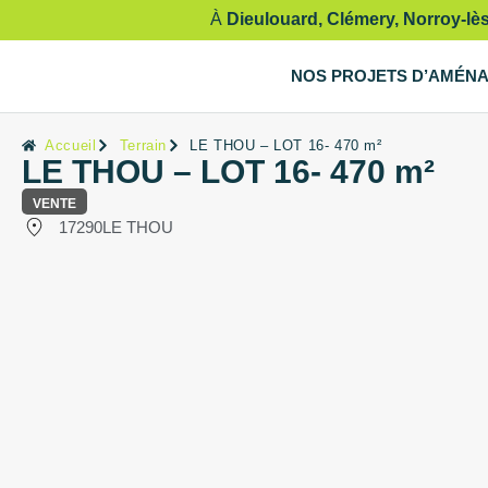
À
Dieulouard, Clémery, Norroy-lè
NOS PROJETS D’AMÉN
Accueil
Terrain
LE THOU – LOT 16- 470 m²
LE THOU – LOT 16- 470 m²
VENTE
17290
LE THOU