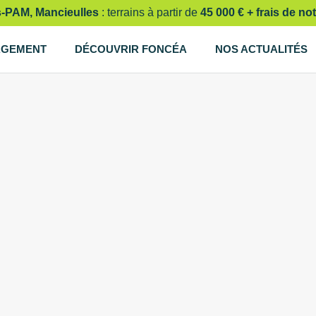
s-PAM, Mancieulles
: terrains à partir de
45 000 € + frais de not
AGEMENT
DÉCOUVRIR FONCÉA
NOS ACTUALITÉS