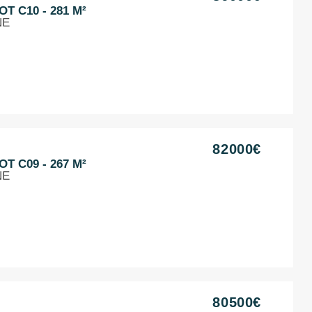
T C10 - 281 M²
NE
82000€
T C09 - 267 M²
NE
80500€