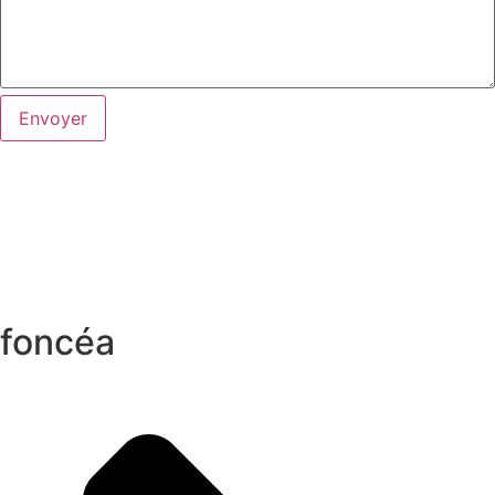
Envoyer
foncéa