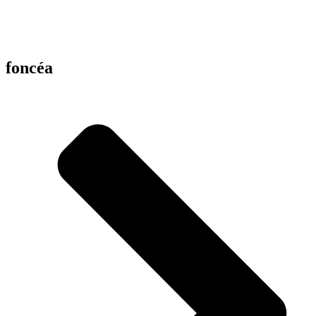
foncéa