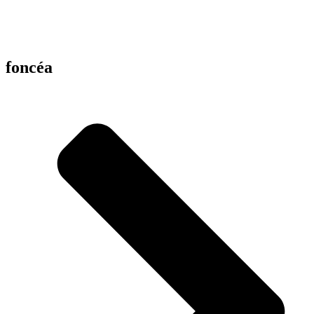
foncéa