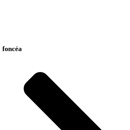
foncéa