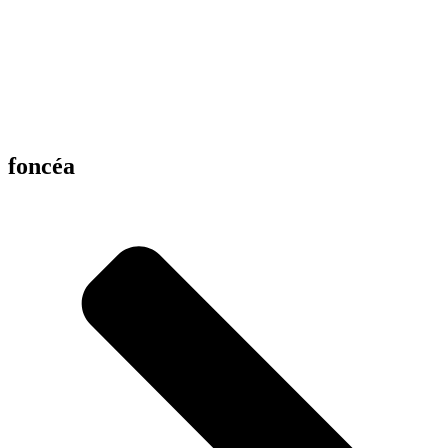
foncéa