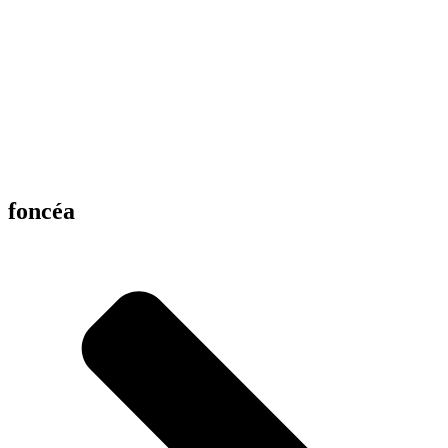
foncéa